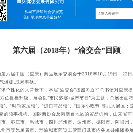
重庆优创会展有限公司
——从城市营销到会议展览
我们呈现的总是最好的
第六届（2018年）“渝交会”回顾
届中国（重庆）商品展示交易会于2018年10月19日—22
气爆棚,成果丰硕。
性化的大背景下，本届“渝交会”按照习近平总书记对重庆提出的“
全方位提档升级，展会以“市民盛宴•城市节日”为主题，总展出面积
售馆”、“时尚家居馆”、“进口商品馆”、“国际小吃节”等九大展区
国家的领事机构、国际商协会及港澳台地区的贸易机构，山东省商
州市、枣庄市、禹城市，四川泸州市、达州市、德阳市、阿坝州
州市等兄弟省市、环渝城市商贸主管部门及市内各区县组团参展参