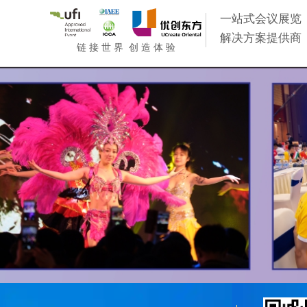
一站式会议展览
解决方案提供商
链 接 世 界 创 造 体 验