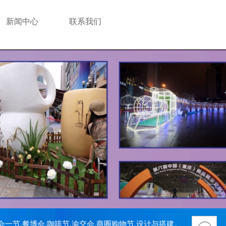
新闻中心
联系我们
一节.餐博会.咖啡节.渝交会.商圈购物节.设计与搭建。